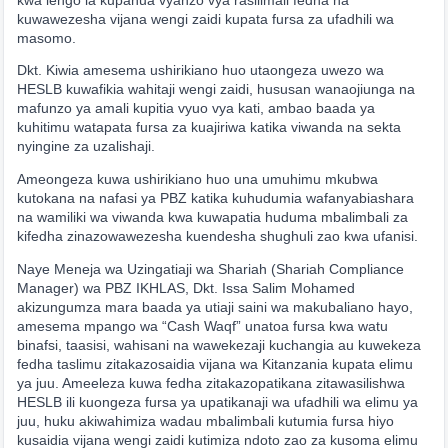
kwa lengo la kupanua vyanzo vya rasilimali fedha na
kuwawezesha vijana wengi zaidi kupata fursa za ufadhili wa
masomo.
Dkt. Kiwia amesema ushirikiano huo utaongeza uwezo wa
HESLB kuwafikia wahitaji wengi zaidi, hususan wanaojiunga na
mafunzo ya amali kupitia vyuo vya kati, ambao baada ya
kuhitimu watapata fursa za kuajiriwa katika viwanda na sekta
nyingine za uzalishaji.
Ameongeza kuwa ushirikiano huo una umuhimu mkubwa
kutokana na nafasi ya PBZ katika kuhudumia wafanyabiashara
na wamiliki wa viwanda kwa kuwapatia huduma mbalimbali za
kifedha zinazowawezesha kuendesha shughuli zao kwa ufanisi.
Naye Meneja wa Uzingatiaji wa Shariah (Shariah Compliance
Manager) wa PBZ IKHLAS, Dkt. Issa Salim Mohamed
akizungumza mara baada ya utiaji saini wa makubaliano hayo,
amesema mpango wa “Cash Waqf” unatoa fursa kwa watu
binafsi, taasisi, wahisani na wawekezaji kuchangia au kuwekeza
fedha taslimu zitakazosaidia vijana wa Kitanzania kupata elimu
ya juu. Ameeleza kuwa fedha zitakazopatikana zitawasilishwa
HESLB ili kuongeza fursa ya upatikanaji wa ufadhili wa elimu ya
juu, huku akiwahimiza wadau mbalimbali kutumia fursa hiyo
kusaidia vijana wengi zaidi kutimiza ndoto zao za kusoma elimu