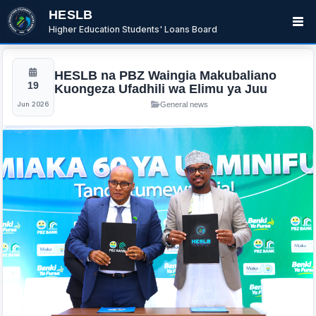
HESLB
Higher Education Students' Loans Board
HESLB na PBZ Waingia Makubaliano
19
Kuongeza Ufadhili wa Elimu ya Juu
Jun 2026
General news
BwanaBoom
BOT
Hi There ,
How can i help you today?
05:20 AM
Ask me or select an option below.