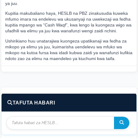
ya juu.
Kupitia makubaliano haya, HESLB na PBZ zinakusudia kuweka
mfumo imara na endelevu wa ukusanyaji na uwekezaji wa fedha
kupitia mpango wa “Cash Waqf”, kwa lengo la kuongeza wigo wa
ufadhili wa elimu ya juu kwa wanafunzi wengi zaidi nchini.
Ushirikiano huu unatarajiwa kuongeza upatikanaji wa fedha za
mikopo ya elimu ya juu, kuimarisha uendelevu wa mfuko wa
mikopo na kutoa fursa kwa idadi kubwa zaidi ya wanafunzi kufikia
ndoto zao za elimu na maendeleo ya kiuchumi kwa taifa.
Published: June 19, 2026 at 11:12 AM
TAFUTA HABARI