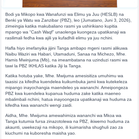
05:20 AM
General Issue
FAQ
Bodi ya Mikopo kwa Wanafunzi wa Elimu ya Juu (HESLB) na
Benki ya Watu wa Zanzibar (PBZ), leo (Jumatano, Juni 3, 2026),
zimeingia katika makubaliano rasmi ya ushirikiano kupitia
mpango wa “Cash Waqf” unaolenga kuongeza upatikanaji wa
rasilimali fedha kwa ajili ya kufadhili elimu ya juu nchini.
Hafla hiyo imefanyika jijini Tanga ambapo mgeni rasmi alikuwa
Naibu Waziri wa Habari, Utamaduni, Sanaa na Michezo, Mhe.
Hamis Mwinjuma (Mb), na imeambatana na uzinduzi rasmi wa
tawi la PBZ IKHLAS katika Jiji la Tanga.
Katika hotuba yake, Mhe. Mwijuma amesisitiza umuhimu wa
taasisi za kifedha kuendelea kuikumbuka jamii kwa kutekeleza
mipango inayochangia maendeleo ya wananchi. Ameipongeza
PBZ kwa kuendelea kupanua huduma zake katika maeneo
mbalimbali nchini, hatua inayoongeza upatikanaji wa huduma za
kifedha kwa wananchi wengi zaidi.
Aidha, Mhe. Mwijuma amewahimiza wananchi wa Mkoa wa
Tanga kutumia fursa zinazotolewa na PBZ, ikiwemo huduma za
akaunti, uwekezaji na mikopo, ili kuimarisha shughuli zao za
kiuchumi na kuboresha maisha yao.