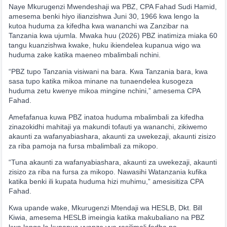
Naye Mkurugenzi Mwendeshaji wa PBZ, CPA Fahad Sudi Hamid,
amesema benki hiyo ilianzishwa Juni 30, 1966 kwa lengo la
kutoa huduma za kifedha kwa wananchi wa Zanzibar na
Tanzania kwa ujumla. Mwaka huu (2026) PBZ inatimiza miaka 60
tangu kuanzishwa kwake, huku ikiendelea kupanua wigo wa
huduma zake katika maeneo mbalimbali nchini.
“PBZ tupo Tanzania visiwani na bara. Kwa Tanzania bara, kwa
sasa tupo katika mikoa minane na tunaendelea kusogeza
huduma zetu kwenye mikoa mingine nchini,” amesema CPA
Fahad.
Amefafanua kuwa PBZ inatoa huduma mbalimbali za kifedha
zinazokidhi mahitaji ya makundi tofauti ya wananchi, zikiwemo
akaunti za wafanyabiashara, akaunti za uwekezaji, akaunti zisizo
za riba pamoja na fursa mbalimbali za mikopo.
“Tuna akaunti za wafanyabiashara, akaunti za uwekezaji, akaunti
zisizo za riba na fursa za mikopo. Nawasihi Watanzania kufika
katika benki ili kupata huduma hizi muhimu,” amesisitiza CPA
Fahad.
Kwa upande wake, Mkurugenzi Mtendaji wa HESLB, Dkt. Bill
Kiwia, amesema HESLB imeingia katika makubaliano na PBZ